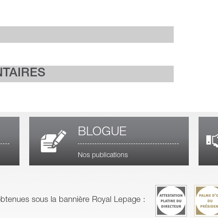
NTAIRES
BLOGUE
Nos publications
obtenues sous la bannière Royal Lepage :