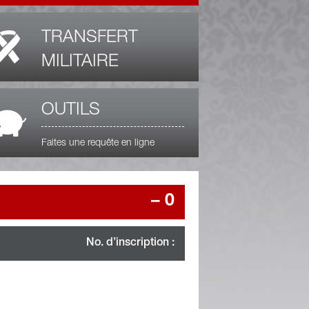
TRANSFERT
MILITAIRE
OUTILS
Faites une requête en ligne
–
0
No. d’inscription :