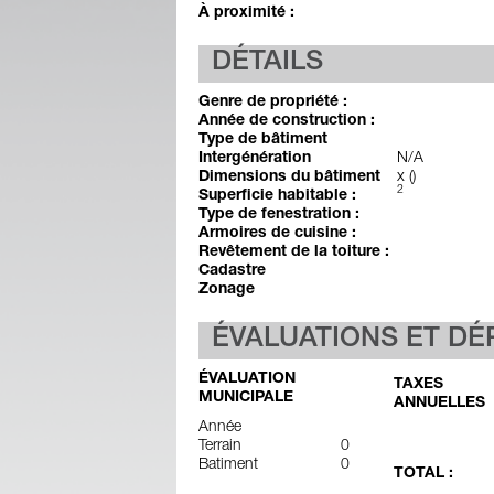
À proximité :
DÉTAILS
Genre de propriété :
Année de construction :
Type de bâtiment
Intergénération
N/A
Dimensions du bâtiment
x ()
2
Superficie habitable :
Type de fenestration :
Armoires de cuisine :
Revêtement de la toiture :
Cadastre
Zonage
ÉVALUATIONS ET D
ÉVALUATION
TAXES
MUNICIPALE
ANNUELLES
Année
Terrain
0
Batiment
0
TOTAL :