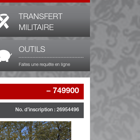
TRANSFERT
MILITAIRE
OUTILS
Faites une requête en ligne
–
749900
No. d’inscription : 26954496