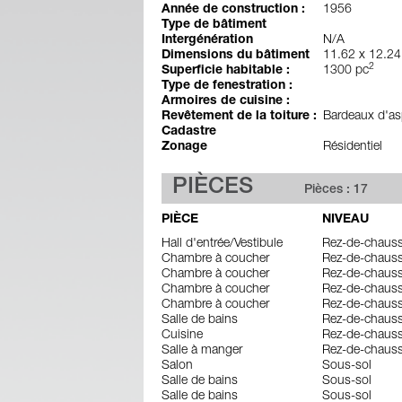
Année de construction :
1956
Type de bâtiment
Intergénération
N/A
Dimensions du bâtiment
11.62 x 12.24
2
Superficie habitable :
1300 pc
Type de fenestration :
Armoires de cuisine :
Revêtement de la toiture :
Bardeaux d'as
Cadastre
Zonage
Résidentiel
PIÈCES
Pièces : 17
PIÈCE
NIVEAU
Hall d'entrée/Vestibule
Rez-de-chaus
Chambre à coucher
Rez-de-chaus
Chambre à coucher
Rez-de-chaus
Chambre à coucher
Rez-de-chaus
Chambre à coucher
Rez-de-chaus
Salle de bains
Rez-de-chaus
Cuisine
Rez-de-chaus
Salle à manger
Rez-de-chaus
Salon
Sous-sol
Salle de bains
Sous-sol
Salle de bains
Sous-sol