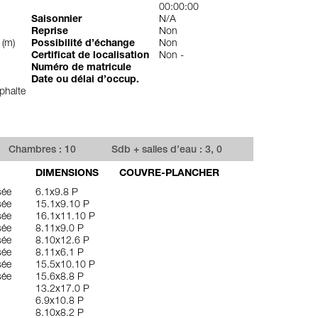
00:00:00
Saisonnier
N/A
Reprise
Non
 (m)
Possibilité d’échange
Non
Certificat de localisation
Non -
Numéro de matricule
Date ou délai d’occup.
phalte
Chambres : 10
Sdb + salles d’eau : 3, 0
DIMENSIONS
COUVRE-PLANCHER
sée
6.1x9.8 P
sée
15.1x9.10 P
sée
16.1x11.10 P
sée
8.11x9.0 P
sée
8.10x12.6 P
sée
8.11x6.1 P
sée
15.5x10.10 P
sée
15.6x8.8 P
13.2x17.0 P
6.9x10.8 P
8.10x8.2 P