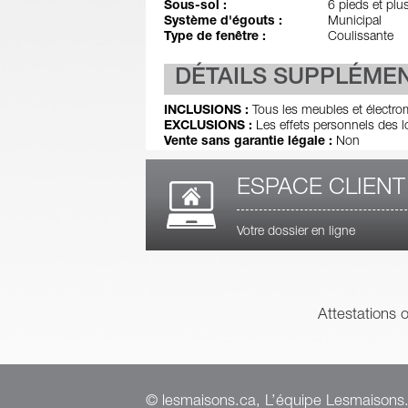
Sous-sol :
6 pieds et plu
Système d'égouts :
Municipal
Type de fenêtre :
Coulissante
DÉTAILS SUPPLÉME
INCLUSIONS :
Tous les meubles et électr
EXCLUSIONS :
Les effets personnels des l
Vente sans garantie légale :
Non
ESPACE CLIENT
Votre dossier en ligne
Attestations 
© lesmaisons.ca, L’équipe Lesmaisons.c