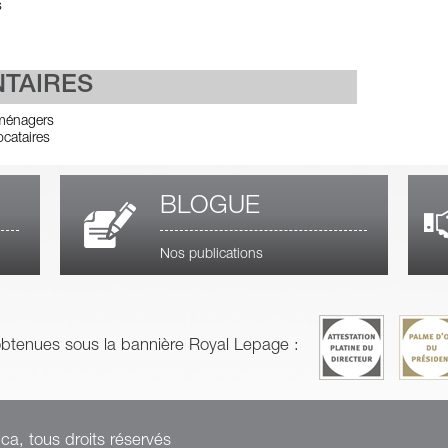
s
NTAIRES
oménagers
ocataires
BLOGUE
Nos publications
obtenues sous la bannière Royal Lepage :
a, tous droits réservés