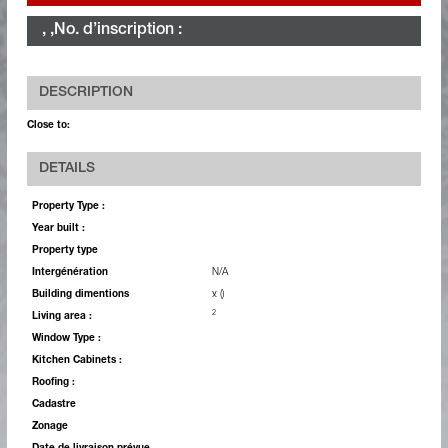
, ,
No. d’inscription :
DESCRIPTION
Close to:
DETAILS
Property Type :
Year built :
Property type
Intergénération
N/A
Building dimentions
x ()
2
Living area :
Window Type :
Kitchen Cabinets :
Roofing :
Cadastre
Zonage