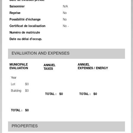
Date de livraison prévue
Saisonnier
N/A
Reprise
No
Possibilité d’échange
No
Certificat de localisation
No -
Numéro de matricule
Date ou délai d’occup.
EVALUATION AND EXPENSES
MUNICIPALE
ANNUEL
ANNUEL
EVALUATION
EXPENSES / ENERGY
TAXES
Year
Lot
$0
Building
$0
TOTAL :
$0
TOTAL :
$0
TOTAL :
$0
PROPERTIES