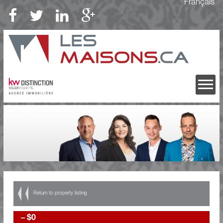
Français
Return to property listing
–
$0