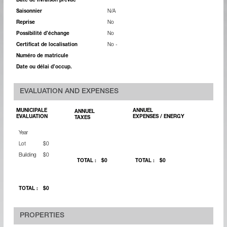
Date de livraison prévue
Saisonnier
N/A
Reprise
No
Possibilité d’échange
No
Certificat de localisation
No -
Numéro de matricule
Date ou délai d’occup.
EVALUATION AND EXPENSES
MUNICIPALE
ANNUEL
ANNUEL
EVALUATION
EXPENSES / ENERGY
TAXES
Year
Lot
$0
Building
$0
TOTAL :
$0
TOTAL :
$0
TOTAL :
$0
PROPERTIES