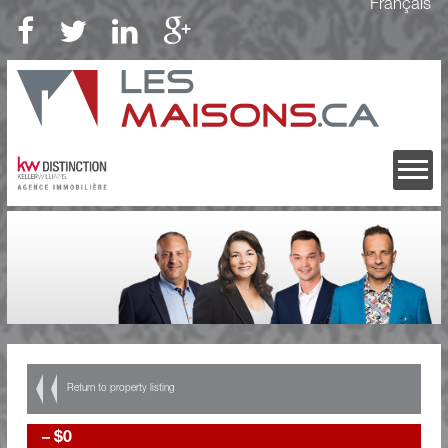
Français
Return to property listing
–
$0