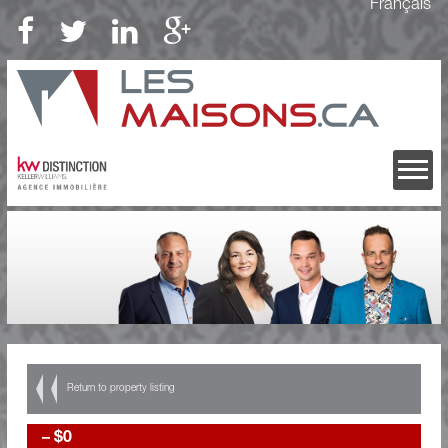
Français
Return to property listing
–
$0