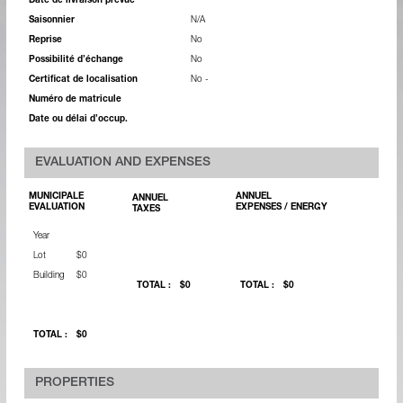
Date de livraison prévue
Saisonnier
N/A
Reprise
No
Possibilité d’échange
No
Certificat de localisation
No -
Numéro de matricule
Date ou délai d’occup.
EVALUATION AND EXPENSES
MUNICIPALE
ANNUEL
ANNUEL
EVALUATION
EXPENSES / ENERGY
TAXES
Year
Lot
$0
Building
$0
TOTAL :
$0
TOTAL :
$0
TOTAL :
$0
PROPERTIES