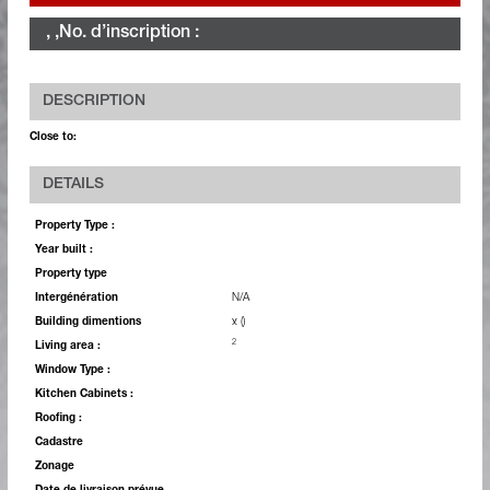
, ,
No. d’inscription :
DESCRIPTION
Close to:
DETAILS
Property Type :
Year built :
Property type
Intergénération
N/A
Building dimentions
x ()
2
Living area :
Window Type :
Kitchen Cabinets :
Roofing :
Cadastre
Zonage