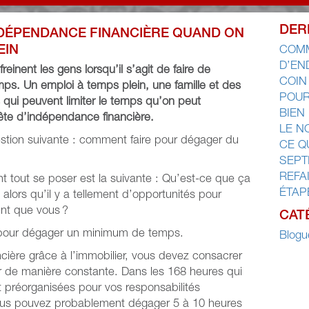
DER
NDÉPENDANCE FINANCIÈRE QUAND ON
EIN
COMM
D’EN
einent les gens lorsqu’il s’agit de faire de
COIN
mps. Un emploi à temps plein, une famille et des
POUR
 qui peuvent limiter le temps qu’on peut
BIEN
uête d’indépendance financière.
LE N
stion suivante : comment faire pour dégager du
CE Q
SEPT
REFA
vant tout se poser est la suivante : Qu’est-ce que ça
ÉTAP
, alors qu’il y a tellement d’opportunités pour
ent que vous ?
CAT
pour dégager un minimum de temps.
Blogu
cière grâce à l’immobilier, vous devez consacrer
r de manière constante. Dans les 168 heures qui
t préorganisées pour vos responsabilités
 vous pouvez probablement dégager 5 à 10 heures