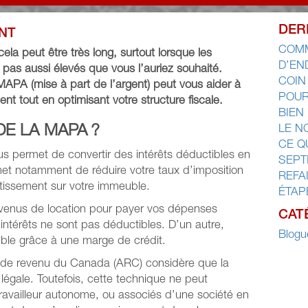
DER
ENT
COMM
la peut être très long, surtout lorsque les
D’EN
pas aussi élevés que vous l’auriez souhaité.
COIN
APA (mise à part de l’argent) peut vous aider à
POUR
nt tout en optimisant votre structure fiscale.
BIEN
DE LA MAPA ?
LE N
CE Q
 permet de convertir des intérêts déductibles en
SEPT
met notamment de réduire votre taux d’imposition
REFA
rtissement sur votre immeuble.
ÉTAP
revenus de location pour payer vos dépenses
CAT
 intérêts ne sont pas déductibles. D’un autre,
Blogu
le grâce à une marge de crédit.
e de revenu du Canada (ARC) considère que la
légale. Toutefois, cette technique ne peut
travailleur autonome, ou associés d’une société en