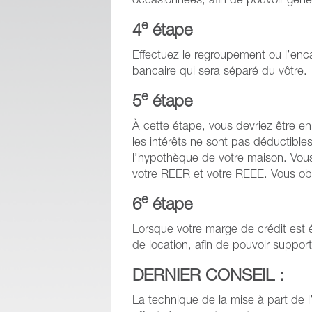
occasionnées, afin de pouvoir géné
e
4
étape
Effectuez le regroupement ou l’en
bancaire qui sera séparé du vôtre.
e
5
étape
À cette étape, vous devriez être e
les intérêts ne sont pas déductibles
l’hypothèque de votre maison. Vou
votre REER et votre REEE. Vous obti
e
6
étape
Lorsque votre marge de crédit est 
de location, afin de pouvoir suppo
DERNIER CONSEIL :
La technique de la mise à part de l’