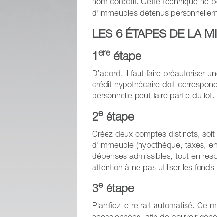
nom collectif. Cette technique ne 
d’immeubles détenus personnelleme
LES 6 ÉTAPES DE LA M
ere
1
étape
D’abord, il faut faire préautoriser
crédit hypothécaire doit correspon
personnelle peut faire partie du lot.
e
2
étape
Créez deux comptes distincts, so
d’immeuble (hypothèque, taxes, en
dépenses admissibles, tout en respec
attention à ne pas utiliser les fon
e
3
étape
Planifiez le retrait automatisé. Ce