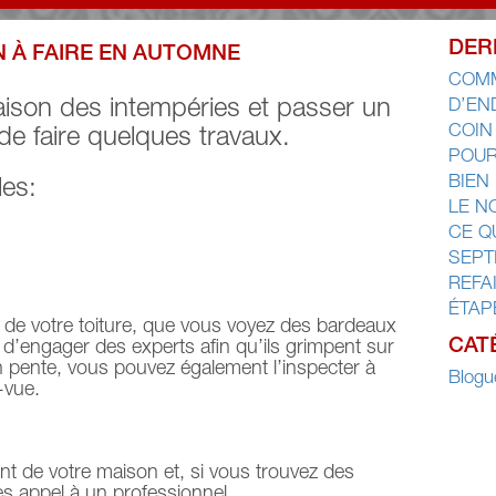
DER
N À FAIRE EN AUTOMNE
COMM
aison des intempéries et passer un
D’EN
COIN
t de faire quelques travaux.
POUR
BIEN
les:
LE N
CE Q
SEPT
REFA
ÉTAP
t de votre toiture, que vous voyez des bardeaux
CAT
 d’engager des experts afin qu’ils grimpent sur
 en pente, vous pouvez également l’inspecter à
Blogu
-vue.
ment de votre maison et, si vous trouvez des
es appel à un professionnel.