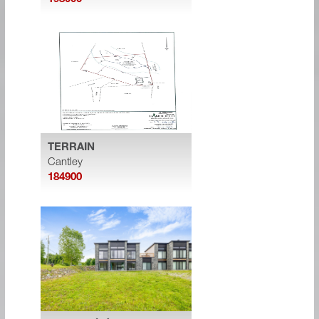
TERRAIN
Cantley
184900